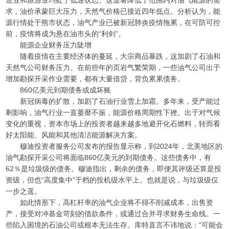
造业和旅游业均处于低迷状态。这显著降低了范围内对油气能源的需
求，油价承蒙巨大压力，天然气价格已接近四年低点。分析认为，能
源行情处于熊市状态，油气产业已被新冠肺炎疫情拖累，在可防可控
前，疫情将成为悬在油市头的“利剑”。
能源企业财务压力陡增
随着疫情在主要经济体的蔓延，大宗商品暴跌，这加剧了石油和
天然气公司财务压力。在前些年的页岩气繁荣期，一些油气公司出于
增加勘探开采作业需要，都有大量借贷，背负累累债务。
860亿美元到期债务或成坏账
新冠病毒的扩散，加剧了石油行业雪上加霜。多年来，受产能过
剩影响，油气行业一直萎靡不振，能源价格周期性下挫。出于对气候
变化的重视，资本市场上的投资者越来越多地避开化石燃料，转而看
好太阳能、风能和其他清洁能源解决方案。
穆迪投资者服务公司发布的报告显示称，到2024年，北美地区的
油气勘探开采公司将面临860亿美元的到期债务。这些债务中，有
62％是垃圾级的债务。穆迪指出，剩余的债务，即便其评级还算是投
资级，但也“高度集中”于档的投机级水平上。也就是说，与垃圾级仅
一步之遥。
如此情形下，高杠杆率的油气企业将不得不削减成本，出售资
产，接受对冲基金苛刻的借款条件，或通过合并寻求财务生命线。一
些陷入困境的石油公司或根本无法生存。库特直言不讳地说：“可能会