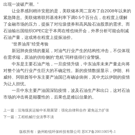
出现一波破产潮。”
让业界感到稍许安慰的是，美联储本周二宣布了自2008年以来的
紧急降息。美联储将联邦基准利率下调0.5个百分点，在程度上缓解
了金融市场的压力，提振了对垃圾债券和高风险石油股票的需求。而
石油输出国组织OPEC定于本周在维也纳开会，外界分析可能会削减
石油产量，这或将在程度上提振油价。
“世界油库”经受考验
新冠肺炎疫情的蔓延，对油气行业产生的结构性冲击，不仅体现
在需求端，原油的供给侧的“危机”同样值得行业警惕。
中东是主要石油产地，一旦疫情升级，中东油库未来产量走向将
对整个油气行业产生巨大的不确定性。新的疫情数据显示，伊朗、科
威特、阿联酋等中东主要产油国已有确诊病例，其中尤以伊朗的疫情
为让人担忧。
一旦中东主要产油国深陷疫情，波及石油生产和出口，这对石油
市场的冲击将是颠覆性的，后果也是难以估量的。
上一篇：
沿海煤炭运输中长期展望：强化自律和合作 避免运力扩张
下一篇：
工程机械行业淡季不淡
版权所有：扬州欧锐环保科技有限公司
苏ICP备20011005号-1